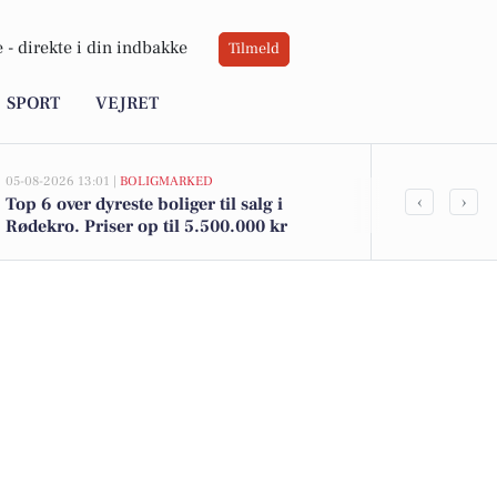
 -
direkte i din indbakke
Tilmeld
SPORT
VEJRET
05-08-2026 13:01 |
BOLIGMARKED
05-08-2026 13:01
‹
›
Top 6 over dyreste boliger til salg i
Klosterbakke
Rødekro. Priser op til 5.500.000 kr
kommet til s
boligerne he