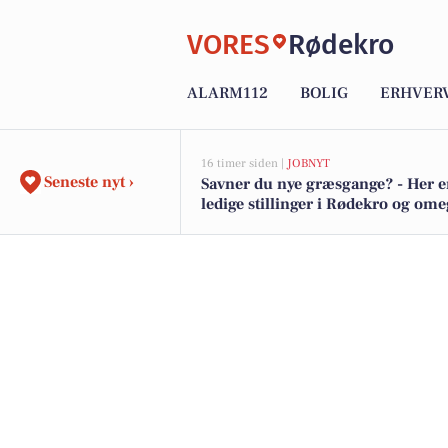
VORES
Rødekro
ALARM112
BOLIG
ERHVER
16 timer siden |
JOBNYT
Seneste nyt ›
Savner du nye græsgange? - Her e
ledige stillinger i Rødekro og om