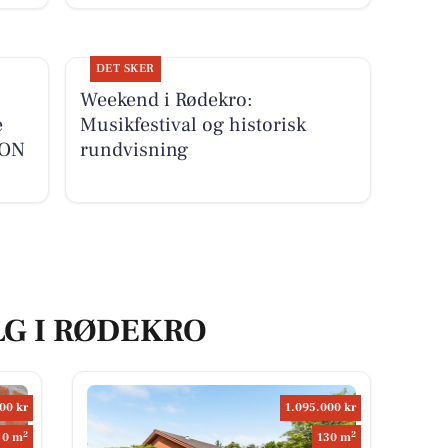
DET SKER
Weekend i Rødekro:
e
Musikfestival og historisk
-ON
rundvisning
LG I RØDEKRO
00 kr
1.095.000 kr
2
2
0 m
130 m