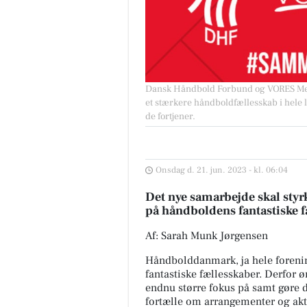
Dansk Håndbold Forbund og VORES Medi
et stærkere håndboldfællesskab i hele
de fortjener.
Onsdag d. 21. jun. 2023 - kl. 06:04
Det nye samarbejde skal styrk
på håndboldens fantastiske 
Af: Sarah Munk Jørgensen
Håndbolddanmark, ja hele foreni
fantastiske fællesskaber. Derfor
endnu større fokus på samt gøre
fortælle om arrangementer og akt