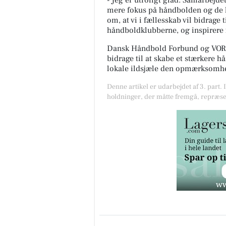
- Jeg er utroligt glad. Samarbejde
mere fokus på håndbolden og de l
om, at vi i fællesskab vil bidrage
håndboldklubberne, og inspirere f
Dansk Håndbold Forbund og VORE
bidrage til at skabe et stærkere h
lokale ildsjæle den opmærksomhed
Denne artikel er udarbejdet af 3. part. 
holdninger, der måtte fremgå, repræse