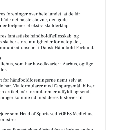
s foreninger over hele landet, at de får
 både det næste stævne, den gode
der fortjener et ekstra skulderklap.
 vores fantastiske håndboldfællesskab, og
skaber store muligheder for netop det,
ommunikationschef i Dansk Håndbold Forbund.
s
iehus, som har hovedkvarter i Aarhus, og lige
ider.
gt for håndboldforeningerne nemt selv at
 de har. Via formularer med få spørgsmål, bliver
n artikel, når formularen er udfyldt og sendt
eninger komme ud med deres historier til
ejder som Head of Sports ved VORES Mediehus,
lomstre: