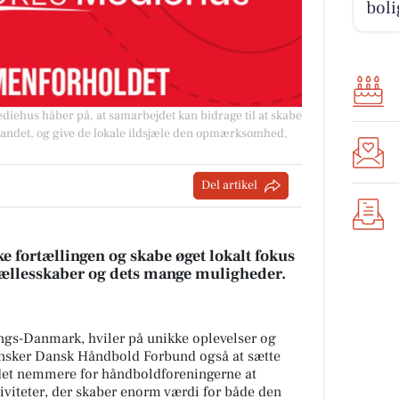
boli
ehus håber på, at samarbejdet kan bidrage til at skabe
 landet, og give de lokale ildsjæle den opmærksomhed,
Del artikel
e fortællingen og skabe øget lokalt fokus
fællesskaber og dets mange muligheder.
ngs-Danmark, hviler på unikke oplevelser og
 ønsker Dansk Håndbold Forbund også at sætte
 det nemmere for håndboldforeningerne at
iviteter, der skaber enorm værdi for både den