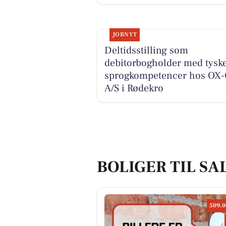
JOBNYT
Deltidsstilling som
debitorbogholder med tysk
sprogkompetencer hos OX
A/S i Rødekro
BOLIGER TIL SA
509.0