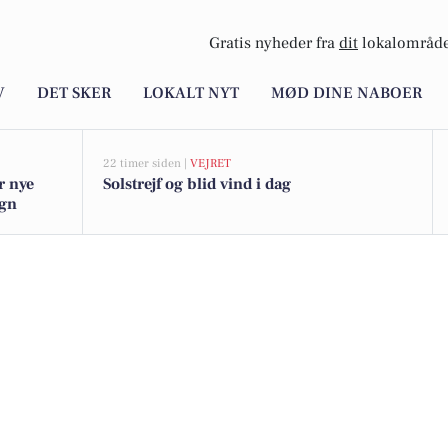
Gratis nyheder fra
dit
lokalområde
V
DET SKER
LOKALT NYT
MØD DINE NABOER
22 timer siden |
VEJRET
r nye
Solstrejf og blid vind i dag
egn