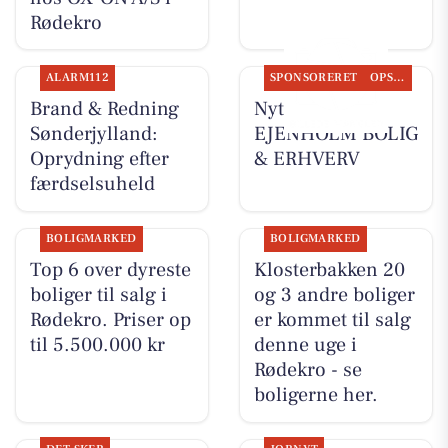
Rødekro
ALARM112
SPONSORERET
OPSLAGSTAVLEN
Brand & Redning
Nyt fra
Sønderjylland:
EJENHOLM BOLIG
Oprydning efter
& ERHVERV
færdselsuheld
BOLIGMARKED
BOLIGMARKED
Top 6 over dyreste
Klosterbakken 20
boliger til salg i
og 3 andre boliger
Rødekro. Priser op
er kommet til salg
til 5.500.000 kr
denne uge i
Rødekro - se
boligerne her.