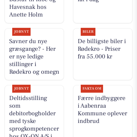
Havesnak hos
Anette Holm
JOBNYT
BILER
Savner du nye
De billigste biler i
græsgange? - Her
Rødekro - Priser
er nye ledige
fra 55.000 kr
stillinger i
Rødekro og omegn
JOBNYT
FAKTA OM
Deltidsstilling
Færre indbyggere
som
i Aabenraa
debitorbogholder
Kommune oplever
med tyske
indbrud
sprogkompetencer
hos OX-ON A/S i