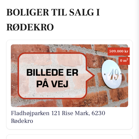
BOLIGER TIL SALG I
RØDEKRO
509.000 kr
2
0 m
Fladhøjparken 121 Rise Mark, 6230
Rødekro