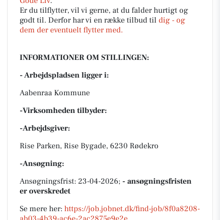
Gode Liv
.
Er du tilflytter, vil vi gerne, at du falder hurtigt og
godt til. Derfor har vi en række tilbud til
dig - og
dem der eventuelt flytter med.
INFORMATIONER OM STILLINGEN:
- Arbejdspladsen ligger i:
Aabenraa Kommune
-Virksomheden tilbyder:
-Arbejdsgiver:
Rise Parken, Rise Bygade, 6230 Rødekro
-Ansøgning:
Ansøgningsfrist: 23-04-2026;
- ansøgningsfristen
er overskredet
Se mere her:
https://job.jobnet.dk/find-job/8f0a8208-
ab03-4b39-ac6e-2ac2875e9e2e