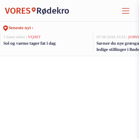
VORES
Rødekro
Seneste nyt ›
7 timer siden |
VEJRET
07-08-2026 10:55 |
JOBN
Sol og varme tager fat i dag
Savner du nye græsga
ledige stillinger i R