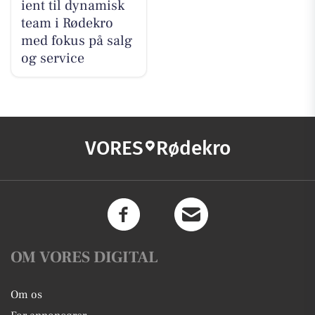
ient til dynamisk
team i Rødekro
med fokus på salg
og service
VORES
Rødekro
OM VORES DIGITAL
Om os