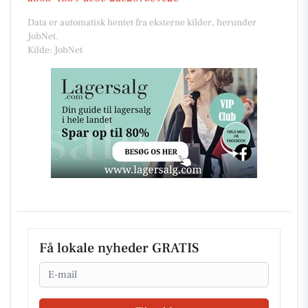
Data er automatisk hentet fra eksterne kilder, herunder
JobNet.
Kilde: JobNet
Få lokale nyheder GRATIS
Email