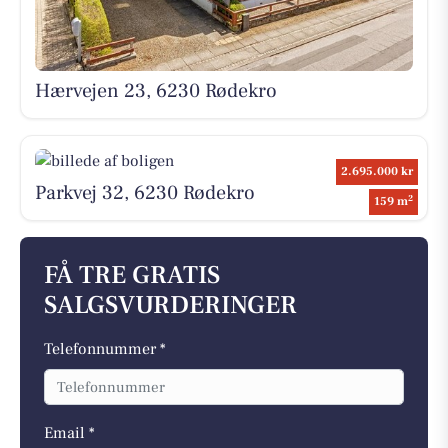
Hærvejen 23, 6230 Rødekro
2.695.000 kr
Parkvej 32, 6230 Rødekro
2
159 m
FÅ TRE GRATIS
SALGSVURDERINGER
Telefonnummer *
Email *