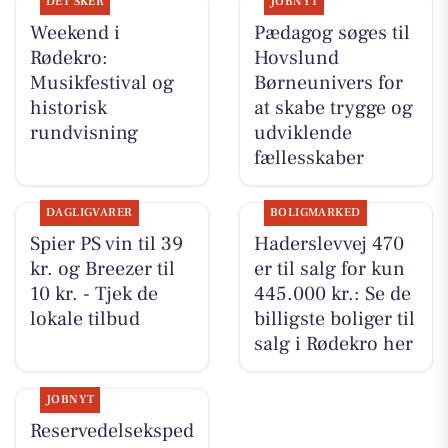
DET SKER
JOBNYT
Weekend i
Pædagog søges til
Rødekro:
Hovslund
Musikfestival og
Børneunivers for
historisk
at skabe trygge og
rundvisning
udviklende
fællesskaber
DAGLIGVARER
BOLIGMARKED
Spier PS vin til 39
Haderslevvej 470
kr. og Breezer til
er til salg for kun
10 kr. - Tjek de
445.000 kr.: Se de
lokale tilbud
billigste boliger til
salg i Rødekro her
JOBNYT
Reservedelseksped