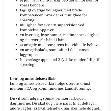
et job, hvor du hver dag betyder en forskel for
vores beboere
fagligt dygtige kollegaer med brede
kompetencer, hvor der er mulighed for
sparring
mulighed for ekstern supervision ved
komplekse opgaver
en hverdag, hvor humor, medmenneskelighed
og nærvær går hånd i hånd.
at arbejde med borgerens individuelle behov
en arbejdsplads, som løfter i flok uanset
faggruppe
Netværksgruppe med 2 fysiske møder årligt til
sparring
Løn- og ansættelsesvilkår
Løn- og ansættelsesvilkår ifølge overenskomst
mellem FOA og Kommunernes Landsforening.
Du vil som udgangspunkt primært arbejde i
dagtimerne. Du skal dog være parat til at deltage i
andre vagter, så kvalitetsudvikling sker hele døgnet,