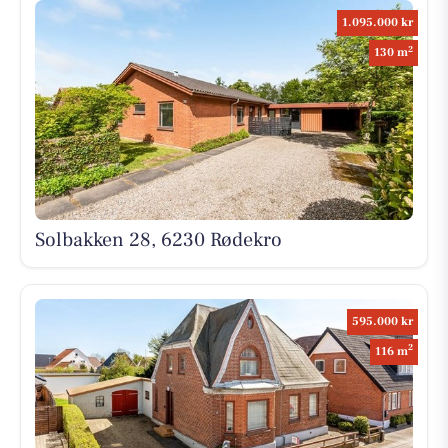
1.095.000 kr
2
130 m
Solbakken 28, 6230 Rødekro
595.000 kr
2
116 m