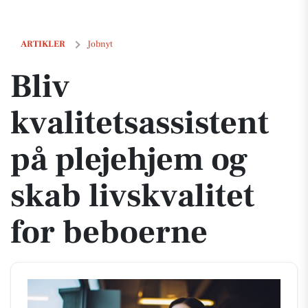
Bliv kvalitetsassistent på plejehjem og skab livskvalitet for beboerne
ARTIKLER
Jobnyt
Bliv
kvalitetsassistent
på plejehjem og
skab livskvalitet
for beboerne