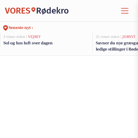
VORES
Rødekro
Seneste nyt ›
3 timer siden |
VEJRET
21 timer siden |
JOBNYT
Sol og lun luft over dagen
Savner du nye græsga
ledige stillinger i R