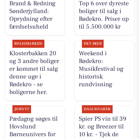
Brand & Redning
Top 6 over dyreste
Sønderjylland:
boliger til salg i
Oprydning efter
Rødekro. Priser op
færdselsuheld
til 5.500.000 kr
BOLIGMARKED
DET SKER
Klosterbakken 20
Weekend i
og 3 andre boliger
Rødekro:
er kommet til salg
Musikfestival og
denne uge i
historisk
Rødekro - se
rundvisning
boligerne her.
JOBNYT
DAGLIGVARER
Pædagog søges til
Spier PS vin til 39
Hovslund
kr. og Breezer til
Børneunivers for
10 kr. - Tjek de