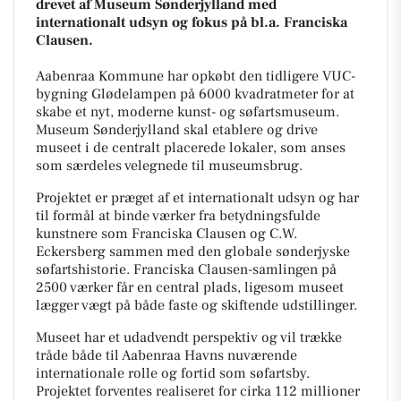
drevet af Museum Sønderjylland med
internationalt udsyn og fokus på bl.a. Franciska
Clausen.
Aabenraa Kommune har opkøbt den tidligere VUC-
bygning Glødelampen på 6000 kvadratmeter for at
skabe et nyt, moderne kunst- og søfartsmuseum.
Museum Sønderjylland skal etablere og drive
museet i de centralt placerede lokaler, som anses
som særdeles velegnede til museumsbrug.
Projektet er præget af et internationalt udsyn og har
til formål at binde værker fra betydningsfulde
kunstnere som Franciska Clausen og C.W.
Eckersberg sammen med den globale sønderjyske
søfartshistorie. Franciska Clausen-samlingen på
2500 værker får en central plads, ligesom museet
lægger vægt på både faste og skiftende udstillinger.
Museet har et udadvendt perspektiv og vil trække
tråde både til Aabenraa Havns nuværende
internationale rolle og fortid som søfartsby.
Projektet forventes realiseret for cirka 112 millioner