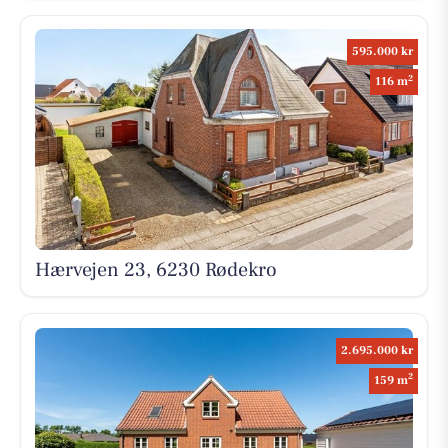
595.000 kr
2
116 m
Hærvejen 23, 6230 Rødekro
2.695.000 kr
2
159 m