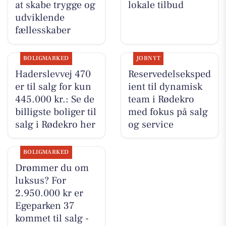
at skabe trygge og
lokale tilbud
udviklende
fællesskaber
BOLIGMARKED
JOBNYT
Haderslevvej 470
Reservedelseksped
er til salg for kun
ient til dynamisk
445.000 kr.: Se de
team i Rødekro
billigste boliger til
med fokus på salg
salg i Rødekro her
og service
BOLIGMARKED
Drømmer du om
luksus? For
2.950.000 kr er
Egeparken 37
kommet til salg -