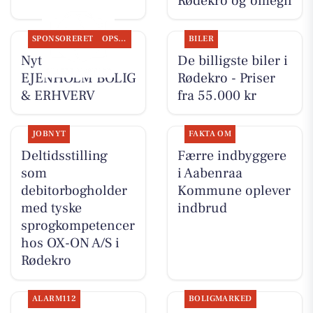
Rødekro og omegn
SPONSORERET
OPSLAGSTAVLEN
BILER
Nyt fra
De billigste biler i
EJENHOLM BOLIG
Rødekro - Priser
& ERHVERV
fra 55.000 kr
JOBNYT
FAKTA OM
Deltidsstilling
Færre indbyggere
som
i Aabenraa
debitorbogholder
Kommune oplever
med tyske
indbrud
sprogkompetencer
hos OX-ON A/S i
Rødekro
ALARM112
BOLIGMARKED