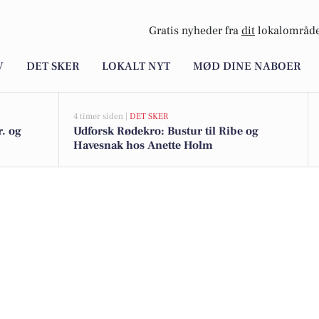
Gratis nyheder fra
dit
lokalområde
V
DET SKER
LOKALT NYT
MØD DINE NABOER
4 timer siden |
DET SKER
r. og
Udforsk Rødekro: Bustur til Ribe og
Havesnak hos Anette Holm