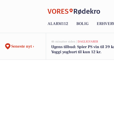
VORES
Rødekro
ALARM112
BOLIG
ERHVER
46 minutter siden |
DAGLIGVARER
Seneste nyt ›
Ugens tilbud: Spier PS vin til 39 k
Yoggi yoghurt til kun 12 kr.