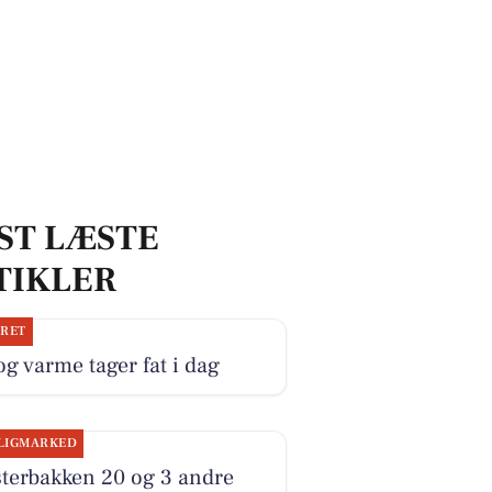
ST LÆSTE
TIKLER
JRET
og varme tager fat i dag
LIGMARKED
terbakken 20 og 3 andre