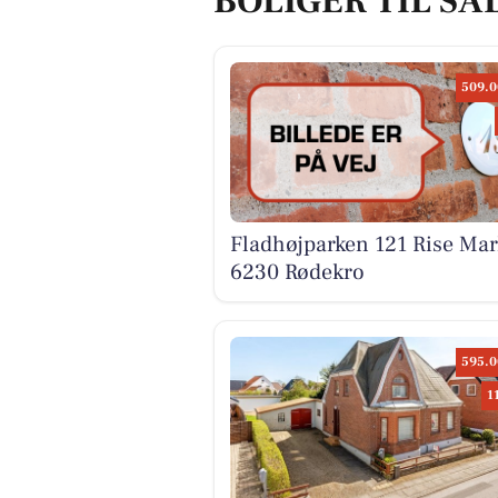
BOLIGER TIL SA
509.0
Fladhøjparken 121 Rise Mar
6230 Rødekro
595.0
1