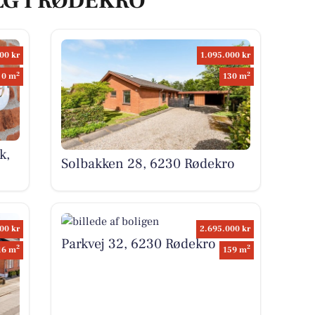
LG I RØDEKRO
00 kr
1.095.000 kr
2
2
0 m
130 m
k,
Solbakken 28, 6230 Rødekro
00 kr
2.695.000 kr
Parkvej 32, 6230 Rødekro
2
2
16 m
159 m