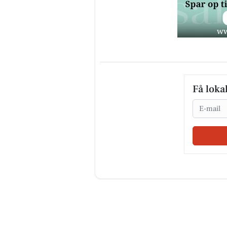
Få loka
Email