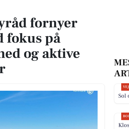
okus på bæredygtighed og aktive fællesskaber
yråd fornyer
d fokus på
ed og aktive
ME
r
AR
VE
Sol 
BO
Klos