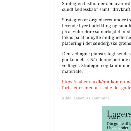
Strategien fastholder den overordn
sundt fællesskab” samt ”drivkraft
Strategien er organiseret under t
levende byer i udvikling og sundh
på at videreføre samarbejdet med 
fokus på at udnytte mulighederne
placering i det sønderjyske græn
Den vedtagne planstrategi sendes i
godkendelse. Når denne periode er
vedtaget. Strategien og kommunep
materiale.
https://aabenraa.dk/om-kommune
fortsaetter-med-at-skabe-det-gode
Kilde: Aabenraa Kommune