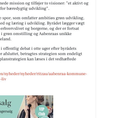
ede mission og tilføjer to visioner: ”et aktivt og
 for bæredygtig udvikling”.
re spor, som omfatter ambitiøs grøn udvikling,
ed og læring i udvikling. Byrådet lægger vægt
erhvervslivet og borgerne, og der er fortsat
 i grøn omstilling og Aabenraas unikke
seland.
 offentlig debat i otte uger efter byrådets
 afsluttet, betragtes strategien som endeligt
lanstrategien kan læses i det vedhæftede
n/nyheder/nyheder/ritzau/aabenraa-kommune-
-liv