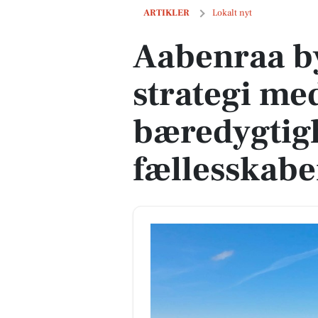
Aabenraa byråd fornyer strategi med f
ARTIKLER
Lokalt nyt
Aabenraa b
strategi me
bæredygtigh
fællesskabe