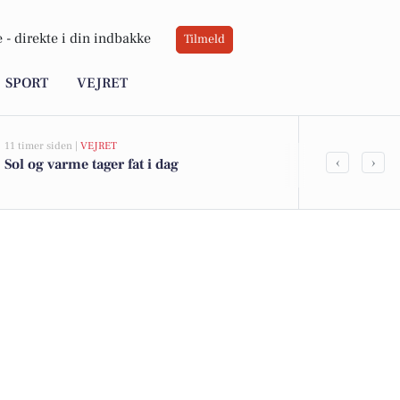
 -
direkte i din indbakke
Tilmeld
SPORT
VEJRET
11 timer siden |
VEJRET
07-08-2026 10:55
‹
›
Sol og varme tager fat i dag
Savner du ny
ledige still