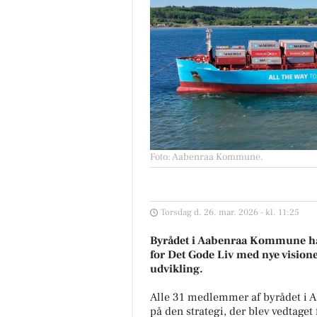
Foto: Aabenraa Kommune
.
Torsdag d. 26. mar. 2026 - kl. 11:25
Byrådet i Aabenraa Kommune har
for Det Gode Liv med nye visione
udvikling.
Alle 31 medlemmer af byrådet i 
på den strategi, der blev vedtaget