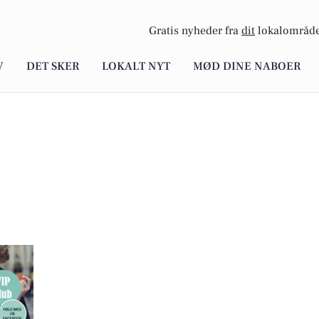
Gratis nyheder fra
dit
lokalområde
V
DET SKER
LOKALT NYT
MØD DINE NABOER