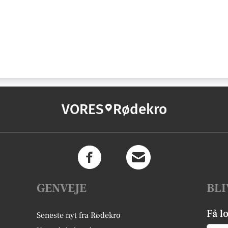
VORES
Rødekro
GENVEJE
BLI
Få l
Seneste nyt fra Rødekro