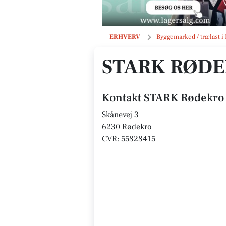
STARK Rødekro
ERHVERV
Byggemarked / trælast i
STARK RØD
Kontakt STARK Rødekro
Skånevej 3
6230 Rødekro
CVR: 55828415