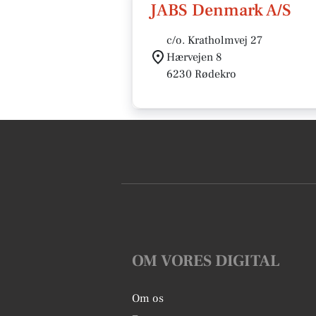
JABS Denmark A/S
c/o. Kratholmvej 27
Hærvejen 8
6230 Rødekro
OM VORES DIGITAL
Om os