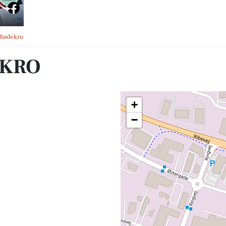
 Rødekro
EKRO
+
−