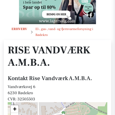
Rise Vandværk A.M.B.A.
ERHVERV
El-, gas-, vand- og fjernvarmeforsyning i
Rødekro
RISE VANDVÆRK
A.M.B.A.
Kontakt Rise Vandværk A.M.B.A.
Vandværksvej 6
6230 Rødekro
CVR: 32505503
+