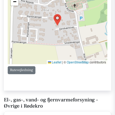
−
Leaflet
|
©
OpenStreetMap
contributors
Rutevejledning
El-, gas-, vand- og fjernvarmeforsyning -
Øvrige i Rødekro