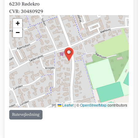
6230 Rødekro
CVR: 30480929
+
−
Leaflet
|
©
OpenStreetMap
contributors
Rutevejledning