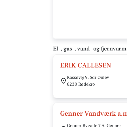
El-, gas-, vand- og fjernvar
ERIK CALLESEN
Kassøvej 9, Sdr Ønlev
6230 Rødekro
Genner Vandværk a.m
Genner Bygade 7 A, Genner