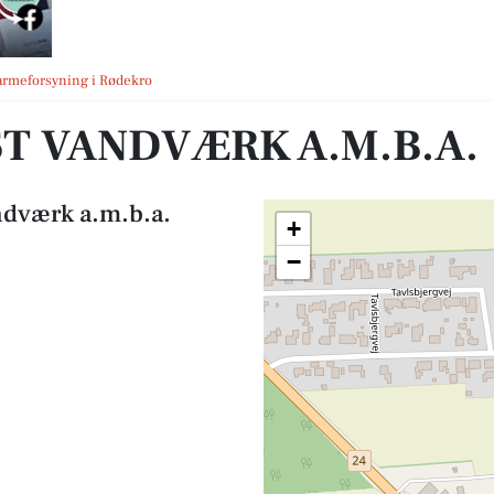
nvarmeforsyning i Rødekro
T VANDVÆRK A.M.B.A.
ndværk a.m.b.a.
+
−