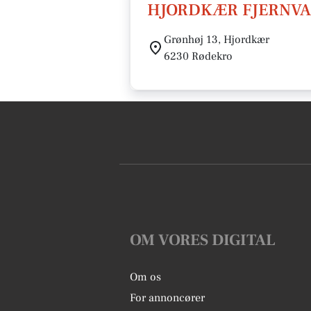
HJORDKÆR FJERNV
Grønhøj 13, Hjordkær
6230 Rødekro
OM VORES DIGITAL
Om os
For annoncører