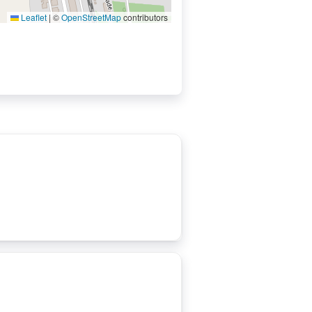
Leaflet
|
©
OpenStreetMap
contributors