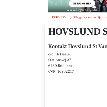
Hovslund St Vandværk a.m.b.a.
ERHVERV
El-, gas-, vand- og fjer
HOVSLUND S
Kontakt Hovslund St Va
c/o. Ib Deele
Stationsvej 37
6230 Rødekro
CVR: 16902217