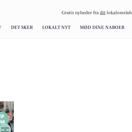
Gratis nyheder fra
dit
lokalområde
V
DET SKER
LOKALT NYT
MØD DINE NABOER