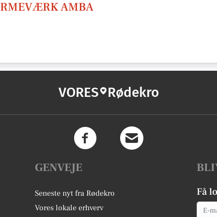
ARMEVÆRK AMBA
VORES
Rødekro
GENVEJE
BLI
Få l
Seneste nyt fra Rødekro
Email
Vores lokale erhverv