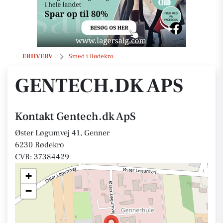
Gentech.dk ApS
ERHVERV
Smed i Rødekro
GENTECH.DK APS
Kontakt Gentech.dk ApS
Øster Løgumvej 41, Genner
6230 Rødekro
CVR: 37384429
+
−