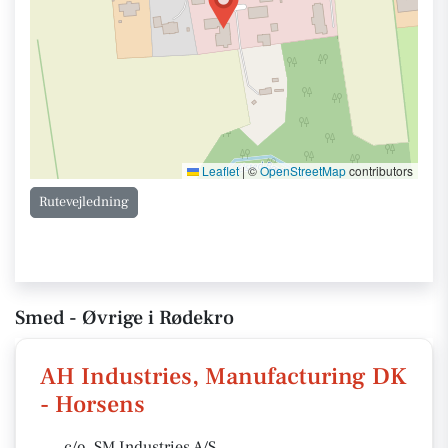
Leaflet
|
©
OpenStreetMap
contributors
Rutevejledning
Smed - Øvrige i Rødekro
AH Industries, Manufacturing DK
- Horsens
c/o. SM Industries A/S