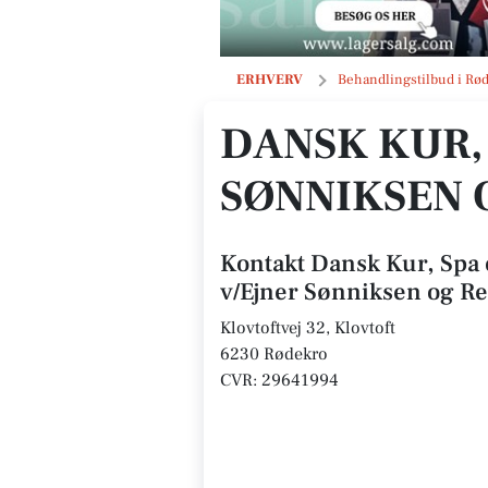
Dansk Kur, Spa og Wellness I/S v/E
ERHVERV
Behandlingstilbud i Rø
DANSK KUR, 
SØNNIKSEN 
Kontakt Dansk Kur, Spa 
v/Ejner Sønniksen og R
Klovtoftvej 32, Klovtoft
6230 Rødekro
CVR: 29641994