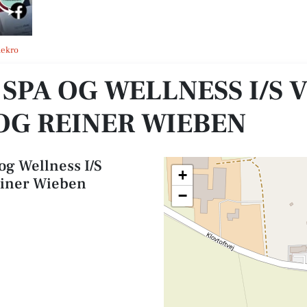
jner Sønniksen og Reiner Wieben
dekro
SPA OG WELLNESS I/S 
OG REINER WIEBEN
og Wellness I/S
+
einer Wieben
−