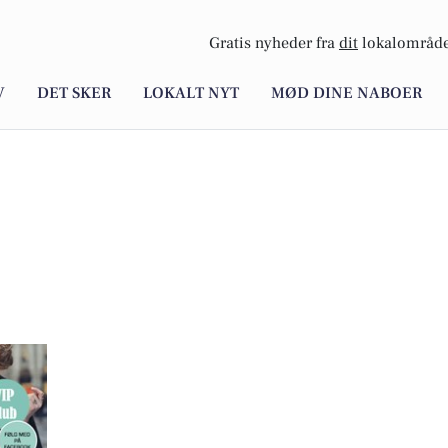
Gratis nyheder fra
dit
lokalområde
V
DET SKER
LOKALT NYT
MØD DINE NABOER