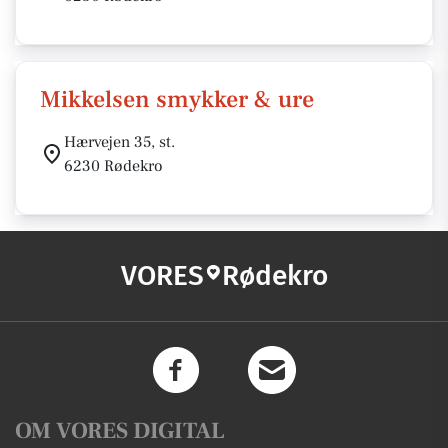
Mikkelsen smykker & ure
Hærvejen 35, st.
6230 Rødekro
VORES
Rødekro
OM VORES DIGITAL