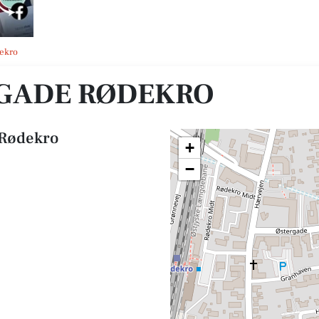
dekro
RGADE RØDEKRO
 Rødekro
+
−