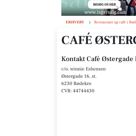
Café Østergade Rødekro
ERHVERV
Restaurant og café i Rø
CAFÉ ØSTE
Kontakt Café Østergade
c/o. winnie Esbensen
Østergade 16, st.
6230 Rødekro
CVR: 44744430