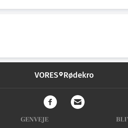
VORES
Rødekro
GENVEJE
BLI