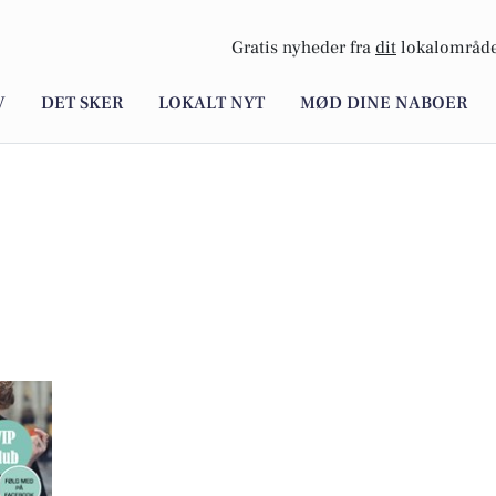
Gratis nyheder fra
dit
lokalområde
V
DET SKER
LOKALT NYT
MØD DINE NABOER