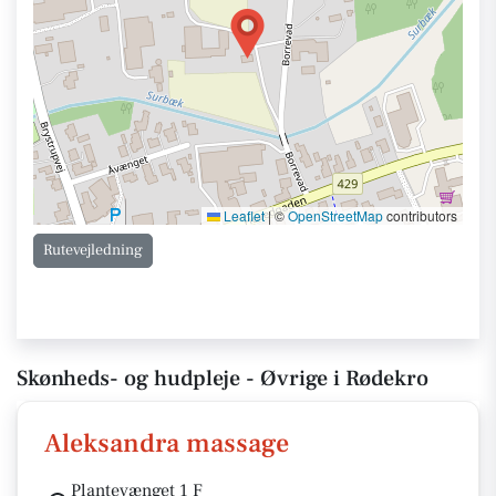
Leaflet
|
©
OpenStreetMap
contributors
Rutevejledning
Skønheds- og hudpleje - Øvrige i Rødekro
Aleksandra massage
Plantevænget 1 F