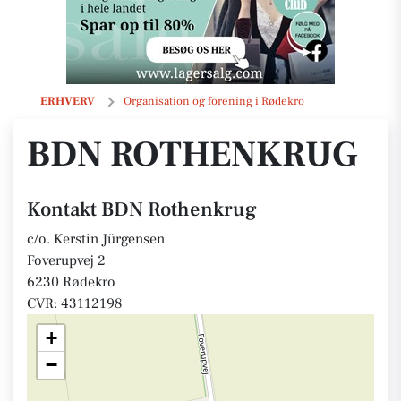
BDN Rothenkrug
ERHVERV
Organisation og forening i Rødekro
BDN ROTHENKRUG
Kontakt BDN Rothenkrug
c/o. Kerstin Jürgensen
Foverupvej 2
6230 Rødekro
CVR: 43112198
+
−