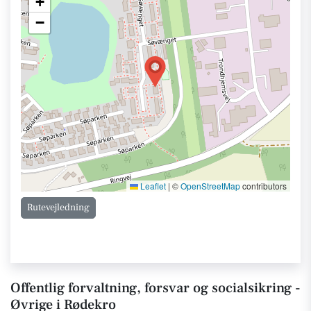
+
−
Leaflet
|
©
OpenStreetMap
contributors
Rutevejledning
Offentlig forvaltning, forsvar og socialsikring -
Øvrige i Rødekro