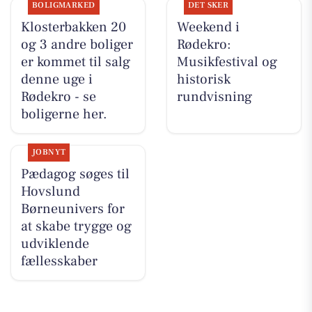
BOLIGMARKED
DET SKER
Klosterbakken 20
Weekend i
og 3 andre boliger
Rødekro:
er kommet til salg
Musikfestival og
denne uge i
historisk
Rødekro - se
rundvisning
boligerne her.
JOBNYT
Pædagog søges til
Hovslund
Børneunivers for
at skabe trygge og
udviklende
fællesskaber