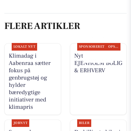
FLERE ARTIKLER
LOKALT NYT
SPONSORERET
OPSLAGSTAVLEN
Klimadag i
Nyt fra
Aabenraa sætter
EJENHOLM BOLIG
fokus på
& ERHVERV
genbrugstøj og
hylder
bæredygtige
initiativer med
klimapris
JOBNYT
BILER