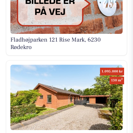
Fladhøjparken 121 Rise Mark, 6230
Rødekro
1.095.000 kr
2
130 m