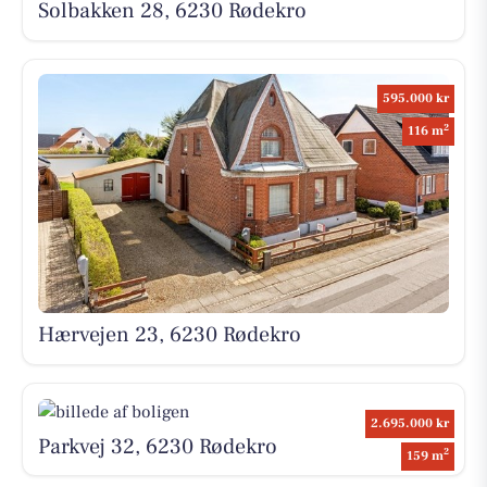
Solbakken 28, 6230 Rødekro
595.000 kr
2
116 m
Hærvejen 23, 6230 Rødekro
2.695.000 kr
Parkvej 32, 6230 Rødekro
2
159 m