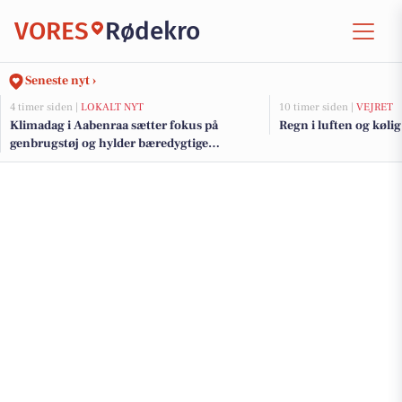
VORES
Rødekro
Seneste nyt ›
4 timer siden |
LOKALT NYT
10 timer siden |
VEJRET
Klimadag i Aabenraa sætter fokus på
Regn i luften og kølig 
genbrugstøj og hylder bæredygtige
initiativer med klimapris