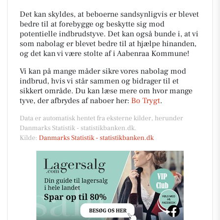
Det kan skyldes, at beboerne sandsynligvis er blevet
bedre til at forebygge og beskytte sig mod
potentielle indbrudstyve. Det kan også bunde i, at vi
som nabolag er blevet bedre til at hjælpe hinanden,
og det kan vi være stolte af i Aabenraa Kommune!
Vi kan på mange måder sikre vores nabolag mod
indbrud, hvis vi står sammen og bidrager til et
sikkert område. Du kan læse mere om hvor mange
tyve, der afbrydes af naboer her:
Bo Trygt
.
Data er automatisk hentet fra eksterne kilder, herunder
Danmarks Statistik - statistikbanken.dk.
Kilde:
Danmarks Statistik - statistikbanken.dk