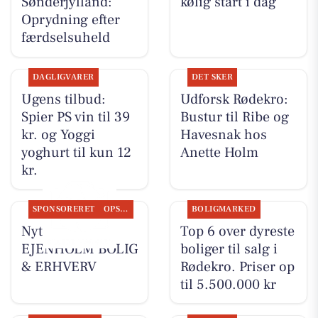
Sønderjylland:
kølig start i dag
Oprydning efter
færdselsuheld
DAGLIGVARER
DET SKER
Ugens tilbud:
Udforsk Rødekro:
Spier PS vin til 39
Bustur til Ribe og
kr. og Yoggi
Havesnak hos
yoghurt til kun 12
Anette Holm
kr.
SPONSORERET
OPSLAGSTAVLEN
BOLIGMARKED
Nyt fra
Top 6 over dyreste
EJENHOLM BOLIG
boliger til salg i
& ERHVERV
Rødekro. Priser op
til 5.500.000 kr