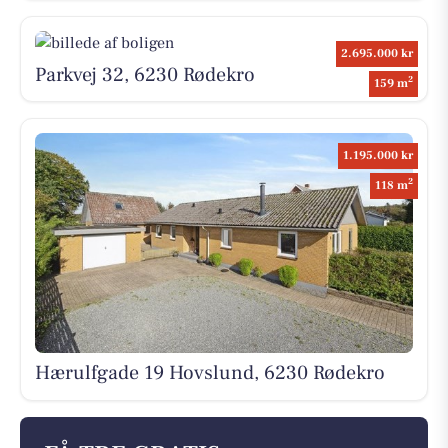
2.695.000 kr
Parkvej 32, 6230 Rødekro
2
159 m
1.195.000 kr
2
118 m
Hærulfgade 19 Hovslund, 6230 Rødekro