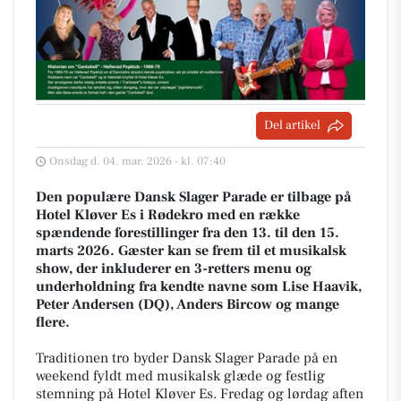
Del artikel
Onsdag d. 04. mar. 2026 - kl. 07:40
Den populære Dansk Slager Parade er tilbage på
Hotel Kløver Es i Rødekro med en række
spændende forestillinger fra den 13. til den 15.
marts 2026. Gæster kan se frem til et musikalsk
show, der inkluderer en 3-retters menu og
underholdning fra kendte navne som Lise Haavik,
Peter Andersen (DQ), Anders Bircow og mange
flere.
Traditionen tro byder Dansk Slager Parade på en
weekend fyldt med musikalsk glæde og festlig
stemning på Hotel Kløver Es. Fredag og lørdag aften