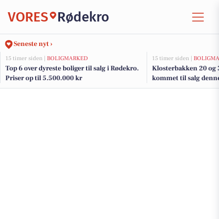
VORES
Rødekro
Seneste nyt ›
15 timer siden |
BOLIGMARKED
15 timer siden |
BOLIGM
Top 6 over dyreste boliger til salg i Rødekro.
Klosterbakken 20 og 3
Priser op til 5.500.000 kr
kommet til salg denne
boligerne her.