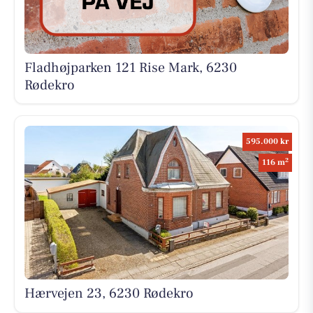
Fladhøjparken 121 Rise Mark, 6230
Rødekro
595.000 kr
2
116 m
Hærvejen 23, 6230 Rødekro