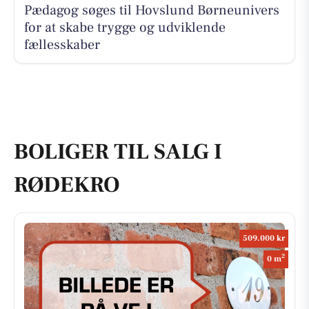
Pædagog søges til Hovslund Børneunivers
for at skabe trygge og udviklende
fællesskaber
BOLIGER TIL SALG I
RØDEKRO
509.000 kr
2
0 m