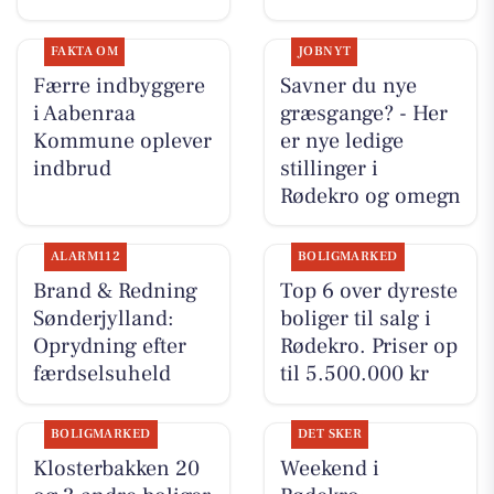
FAKTA OM
JOBNYT
Færre indbyggere
Savner du nye
i Aabenraa
græsgange? - Her
Kommune oplever
er nye ledige
indbrud
stillinger i
Rødekro og omegn
ALARM112
BOLIGMARKED
Brand & Redning
Top 6 over dyreste
Sønderjylland:
boliger til salg i
Oprydning efter
Rødekro. Priser op
færdselsuheld
til 5.500.000 kr
BOLIGMARKED
DET SKER
Klosterbakken 20
Weekend i