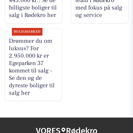
445.000 kr.: Se de
team i Rødekro
billigste boliger til
med fokus på salg
salg i Rødekro her
og service
BOLIGMARKED
Drømmer du om
luksus? For
2.950.000 kr er
Egeparken 37
kommet til salg -
Se den og de
dyreste boliger til
salg her
VORES
Rødekro