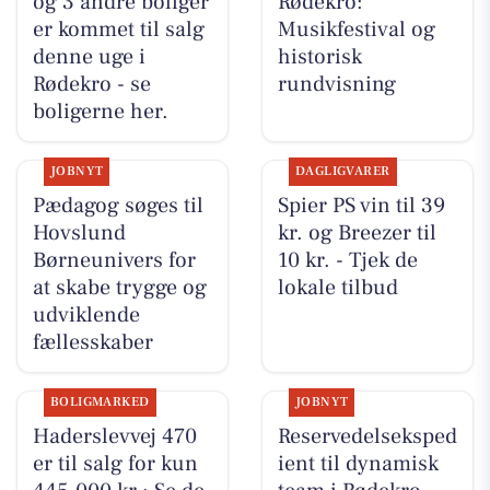
og 3 andre boliger
Rødekro:
er kommet til salg
Musikfestival og
denne uge i
historisk
Rødekro - se
rundvisning
boligerne her.
JOBNYT
DAGLIGVARER
Pædagog søges til
Spier PS vin til 39
Hovslund
kr. og Breezer til
Børneunivers for
10 kr. - Tjek de
at skabe trygge og
lokale tilbud
udviklende
fællesskaber
BOLIGMARKED
JOBNYT
Haderslevvej 470
Reservedelseksped
er til salg for kun
ient til dynamisk