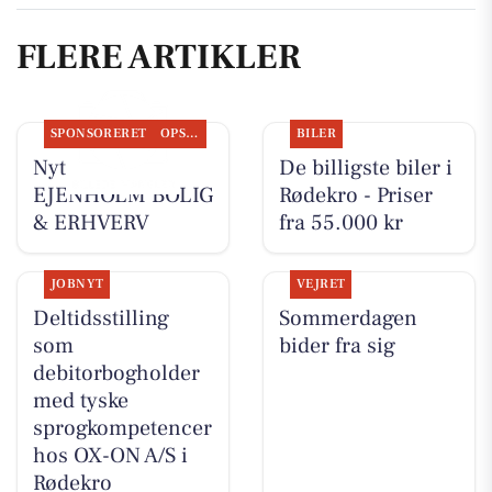
FLERE ARTIKLER
SPONSORERET
OPSLAGSTAVLEN
BILER
Nyt fra
De billigste biler i
EJENHOLM BOLIG
Rødekro - Priser
& ERHVERV
fra 55.000 kr
JOBNYT
VEJRET
Deltidsstilling
Sommerdagen
som
bider fra sig
debitorbogholder
med tyske
sprogkompetencer
hos OX-ON A/S i
Rødekro